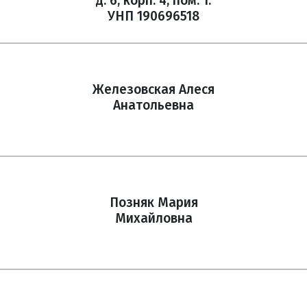
д. 6, корп. 4, пом. 1.
УНП 190696518
Железовская Алеся
Анатольевна
Позняк Мария
Михайловна